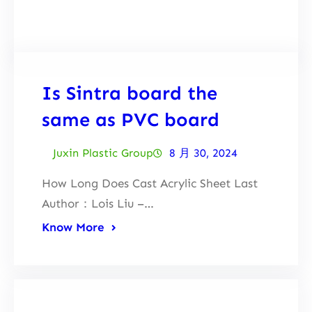
Facebook
Twitter
LinkedIn
Instagram
Is Sintra board the
same as PVC board
Juxin Plastic Group
8 月 30, 2024
How Long Does Cast Acrylic Sheet Last
Author：Lois Liu –…
Know More