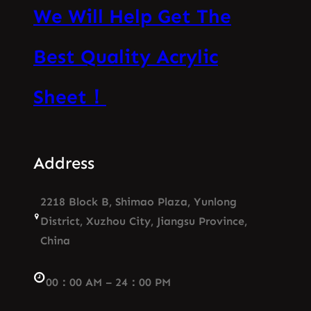
We Will Help Get The
Best Quality Acrylic
Sheet！
Address
2218 Block B, Shimao Plaza, Yunlong
District, Xuzhou City, Jiangsu Province,
China
00：00 AM – 24：00 PM