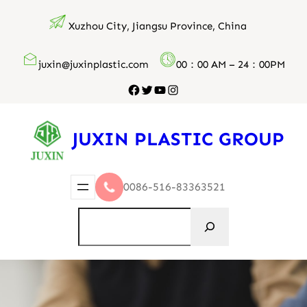
跳
Xuzhou City, Jiangsu Province, China
至
内
juxin@juxinplastic.com
00：00 AM – 24：00PM
容
Facebook
Twitter
YouTube
Instagram
JUXIN PLASTIC GROUP
0086-516-83363521
搜
索